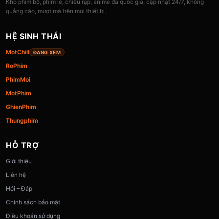
Kho phim bộ, phim lẻ, chiếu rạp, anime đa quốc gia, cập nhật 24/7, không
quảng cáo, mượt mà trên mọi thiết bị.
HỆ SINH THÁI
MotChill
ĐANG XEM
RoPhim
PhimMoi
MotPhim
GhienPhim
Thungphim
HỖ TRỢ
Giới thiệu
Liên hệ
Hỏi – Đáp
Chính sách bảo mật
Điều khoản sử dụng