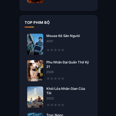
TOP PHIM BỘ
Mouse Kẻ Săn Người
2021
Phu Nhân Đại Quân Thế Kỷ
21
2026
Khói Lửa Nhân Gian Của
Tôi
2023
Trục Ngọc