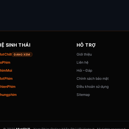
HỆ SINH THÁI
HỖ TRỢ
otChill
Giới thiệu
ĐANG XEM
oPhim
Liên hệ
himMoi
Hỏi – Đáp
otPhim
Chính sách bảo mật
hienPhim
Điều khoản sử dụng
hungphim
Sitemap