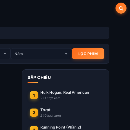
SẮP CHIẾU
Hulk Hogan: Real American
1
271 lượt xem
Trượt
2
240 lượt xem
Running Point (Phần 2)