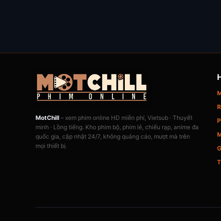
M
R
MotChill
– xem phim online HD miễn phí, Vietsub · Thuyết
P
minh · Lồng tiếng. Kho phim bộ, phim lẻ, chiếu rạp, anime đa
M
quốc gia, cập nhật 24/7, không quảng cáo, mượt mà trên
mọi thiết bị.
G
T