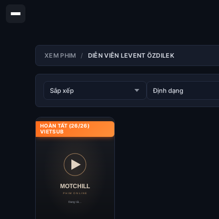
XEM PHIM
DIỄN VIÊN LEVENT ÖZDILEK
HOÀN TẤT (26/26)
VIETSUB