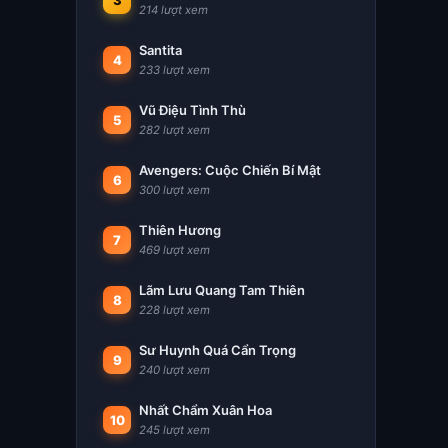
3
214 lượt xem
Santita
4
233 lượt xem
Vũ Điệu Tình Thù
5
282 lượt xem
Avengers: Cuộc Chiến Bí Mật
6
300 lượt xem
Thiên Hương
7
469 lượt xem
Lãm Lưu Quang Tam Thiên
8
228 lượt xem
Sư Huynh Quá Cẩn Trọng
9
240 lượt xem
Nhất Chẩm Xuân Hoa
10
245 lượt xem