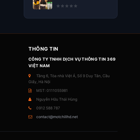
THÔNG TIN
CÔNG TY TNHH DỊCH VỤ THÔNG TIN 369
VIỆT NAM
Tầng 6, Tòa nhà Việt Á, Số 9 Duy Tân, Cầu
Giấy, Hà Nội
MST: 0111055981
Nguyễn Hữu Thái Hùng
0912 588 787
contact@motchillhd.net