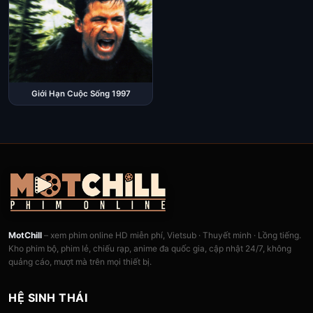
Giới Hạn Cuộc Sống 1997
MotChill
– xem phim online HD miễn phí, Vietsub · Thuyết minh · Lồng tiếng.
Kho phim bộ, phim lẻ, chiếu rạp, anime đa quốc gia, cập nhật 24/7, không
quảng cáo, mượt mà trên mọi thiết bị.
HỆ SINH THÁI