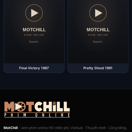
Final Victory 1987
Pretty Ghost 1991
MotChill
– xem phim online HD miễn phí, Vietsub · Thuyết minh · Lồng tiếng.