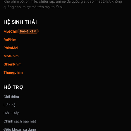
Kho phim bộ, phim lẻ, chiếu rạp, anime đa quốc gia, cập nhật 24/7, không
quảng cáo, mượt mà trên mọi thiết bị.
HỆ SINH THÁI
MotChill
ĐANG XEM
RoPhim
PhimMoi
MotPhim
GhienPhim
Thungphim
HỖ TRỢ
Giới thiệu
Liên hệ
Hỏi – Đáp
Chính sách bảo mật
Điều khoản sử dụng