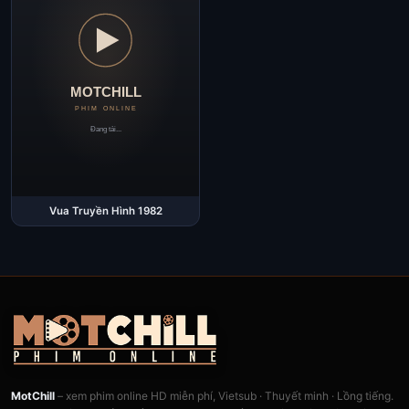
Vua Truyền Hình 1982
MotChill
– xem phim online HD miễn phí, Vietsub · Thuyết minh · Lồng tiếng.