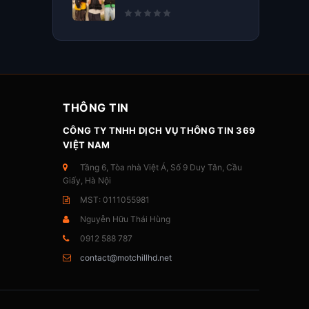
THÔNG TIN
CÔNG TY TNHH DỊCH VỤ THÔNG TIN 369
VIỆT NAM
Tầng 6, Tòa nhà Việt Á, Số 9 Duy Tân, Cầu
Giấy, Hà Nội
MST: 0111055981
Nguyễn Hữu Thái Hùng
0912 588 787
contact@motchillhd.net