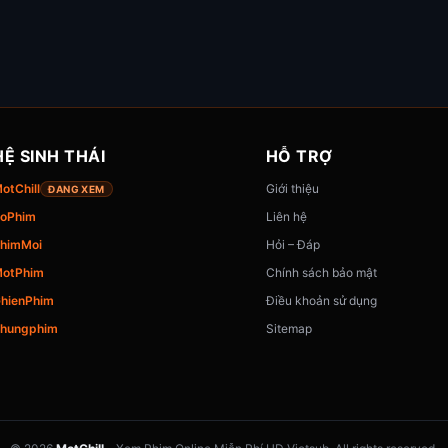
HỆ SINH THÁI
HỖ TRỢ
otChill
Giới thiệu
ĐANG XEM
oPhim
Liên hệ
himMoi
Hỏi – Đáp
otPhim
Chính sách bảo mật
hienPhim
Điều khoản sử dụng
hungphim
Sitemap