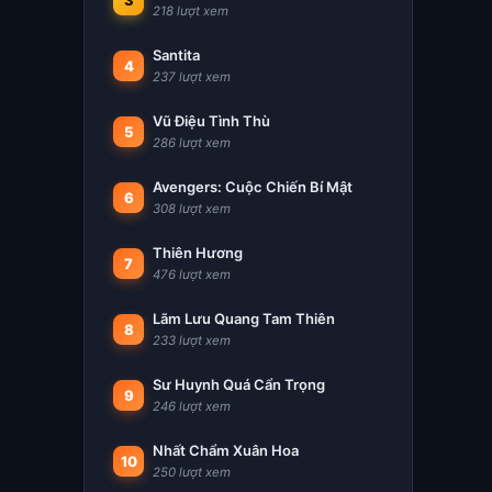
3
218 lượt xem
Santita
4
237 lượt xem
Vũ Điệu Tình Thù
5
286 lượt xem
Avengers: Cuộc Chiến Bí Mật
6
308 lượt xem
Thiên Hương
7
476 lượt xem
Lãm Lưu Quang Tam Thiên
8
233 lượt xem
Sư Huynh Quá Cẩn Trọng
9
246 lượt xem
Nhất Chẩm Xuân Hoa
10
250 lượt xem