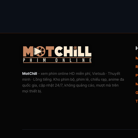
M
R
MotChill
– xem phim online HD miễn phí, Vietsub · Thuyết
P
minh · Lồng tiếng. Kho phim bộ, phim lẻ, chiếu rạp, anime đa
M
quốc gia, cập nhật 24/7, không quảng cáo, mượt mà trên
mọi thiết bị.
G
T