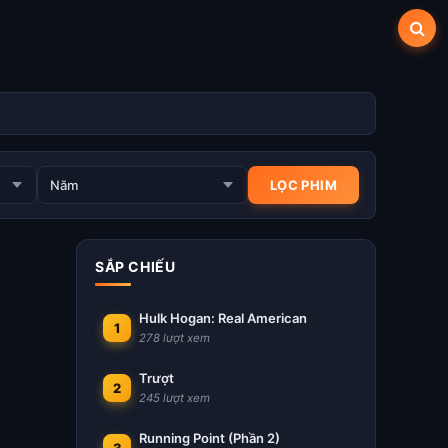
SẮP CHIẾU
Hulk Hogan: Real American
1
278 lượt xem
Trượt
2
245 lượt xem
Running Point (Phần 2)