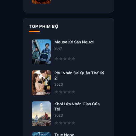
TOP PHIM BỘ
Mouse Kẻ Săn Người
2021
Phu Nhân Đại Quân Thế Kỷ
21
2026
Khói Lửa Nhân Gian Của
Tôi
2023
Trục Ngọc