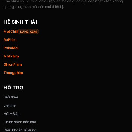
Kho phim bộ, phim lẻ, chiếu rạp, anime đa quốc gia, cập nhật 24/7, không
quảng cáo, mượt mà trên mọi thiết bị.
HỆ SINH THÁI
MotChill
ĐANG XEM
RoPhim
PhimMoi
MotPhim
GhienPhim
Thungphim
HỖ TRỢ
Giới thiệu
Liên hệ
Hỏi – Đáp
Chính sách bảo mật
Điều khoản sử dụng