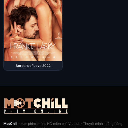
Borders of Love 2022
MotChill
– xem phim online HD miễn phí, Vietsub · Thuyết minh · Lồng tiếng.