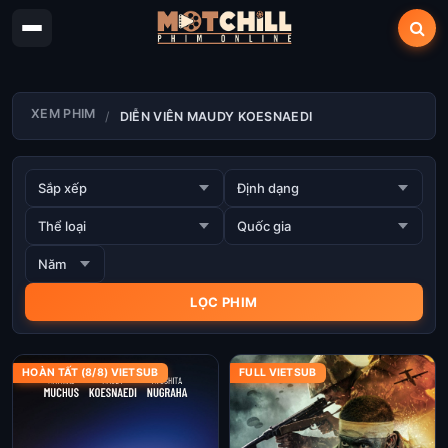
XEM PHIM
DIỄN VIÊN MAUDY KOESNAEDI
HOÀN TẤT (8/8) VIETSUB
FULL VIETSUB