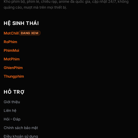
Kho phim bộ, phim lẻ, chiếu rạp, anime đa quốc gia, cập nhật 24/7, không
quảng cáo, mượt mà trên mọi thiết bị.
HỆ SINH THÁI
MotChill
ĐANG XEM
RoPhim
PhimMoi
MotPhim
GhienPhim
Thungphim
HỖ TRỢ
Giới thiệu
Liên hệ
Hỏi – Đáp
Chính sách bảo mật
Điều khoản sử dụng