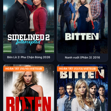
Bên Lề 2: Pha Chặn Bóng 2026
Nanh vuốt (Phần 3) 2016
HOÀN TẤT (10/10) VIETSUB
HOÀN TẤT (13/13) VIETSUB