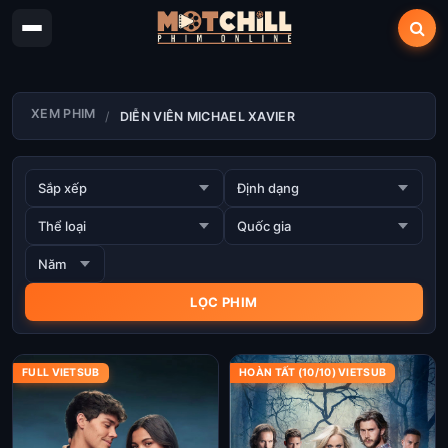
XEM PHIM
DIỄN VIÊN MICHAEL XAVIER
FULL VIETSUB
HOÀN TẤT (10/10) VIETSUB