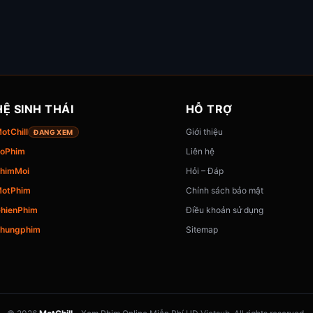
HỆ SINH THÁI
HỖ TRỢ
otChill
Giới thiệu
ĐANG XEM
oPhim
Liên hệ
himMoi
Hỏi – Đáp
otPhim
Chính sách bảo mật
hienPhim
Điều khoản sử dụng
hungphim
Sitemap