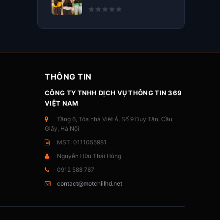
THÔNG TIN
CÔNG TY TNHH DỊCH VỤ THÔNG TIN 369
VIỆT NAM
Tầng 6, Tòa nhà Việt Á, Số 9 Duy Tân, Cầu
Giấy, Hà Nội
MST: 0111055981
Nguyễn Hữu Thái Hùng
0912 588 787
contact@motchillhd.net