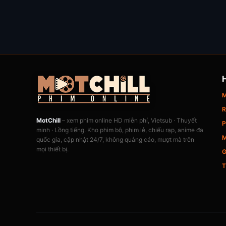
M
R
MotChill
– xem phim online HD miễn phí, Vietsub · Thuyết
P
minh · Lồng tiếng. Kho phim bộ, phim lẻ, chiếu rạp, anime đa
M
quốc gia, cập nhật 24/7, không quảng cáo, mượt mà trên
mọi thiết bị.
G
T