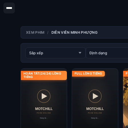
XEM PHIM
DIỄN VIÊN MINH PHƯỢNG
HOÀN TẤT(24/24) LỒNG
FULL LỒNG TIẾNG
F
TIẾNG