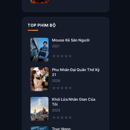
TOP PHIM BỘ
Mouse Kẻ Săn Người
2021
Phu Nhân Đại Quân Thế Kỷ
21
2026
Khói Lửa Nhân Gian Của
Tôi
2023
Trục Ngọc