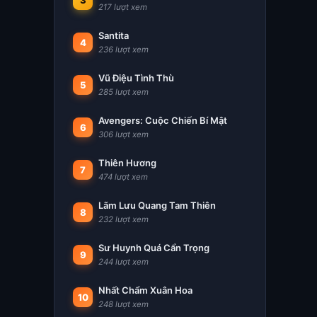
3
217 lượt xem
Santita
4
236 lượt xem
Vũ Điệu Tình Thù
5
285 lượt xem
Avengers: Cuộc Chiến Bí Mật
6
306 lượt xem
Thiên Hương
7
474 lượt xem
Lãm Lưu Quang Tam Thiên
8
232 lượt xem
Sư Huynh Quá Cẩn Trọng
9
244 lượt xem
Nhất Chẩm Xuân Hoa
10
248 lượt xem