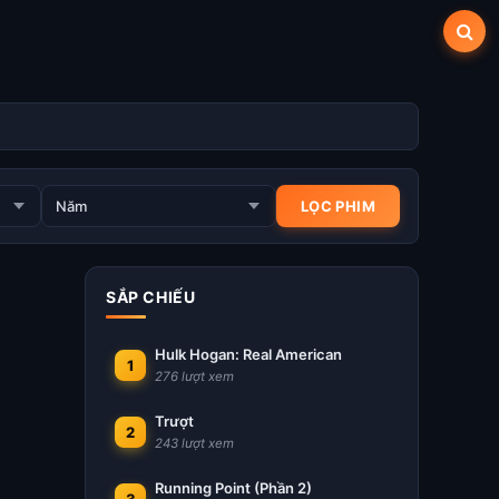
SẮP CHIẾU
Hulk Hogan: Real American
1
276 lượt xem
Trượt
2
243 lượt xem
Running Point (Phần 2)