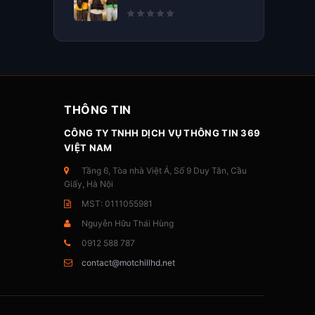
THÔNG TIN
CÔNG TY TNHH DỊCH VỤ THÔNG TIN 369
VIỆT NAM
Tầng 6, Tòa nhà Việt Á, Số 9 Duy Tân, Cầu
Giấy, Hà Nội
MST: 0111055981
Nguyễn Hữu Thái Hùng
0912 588 787
contact@motchillhd.net