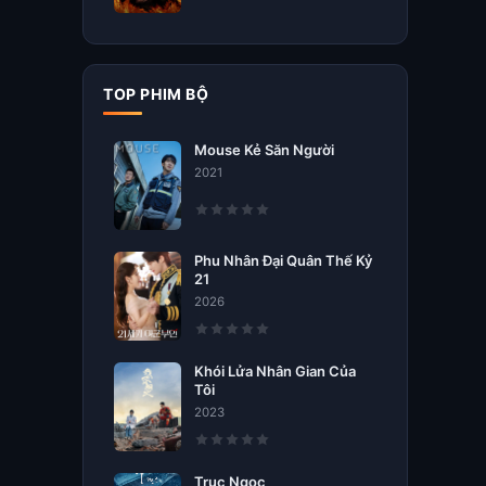
TOP PHIM BỘ
Mouse Kẻ Săn Người
2021
Phu Nhân Đại Quân Thế Kỷ
21
2026
Khói Lửa Nhân Gian Của
Tôi
2023
Trục Ngọc