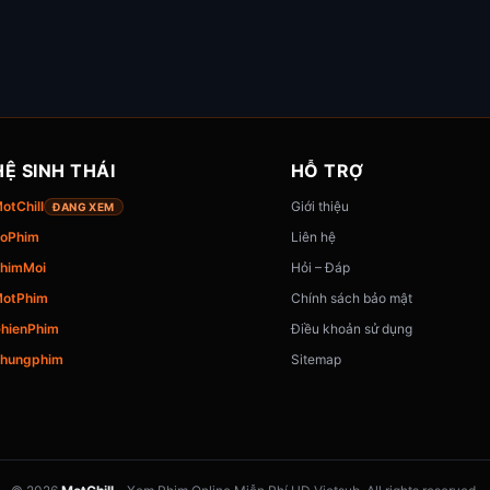
HỆ SINH THÁI
HỖ TRỢ
otChill
Giới thiệu
ĐANG XEM
oPhim
Liên hệ
himMoi
Hỏi – Đáp
otPhim
Chính sách bảo mật
hienPhim
Điều khoản sử dụng
hungphim
Sitemap