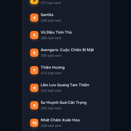
3
217 lượt xem
Santita
4
236 lượt xem
Vũ Điệu Tình Thù
5
285 lượt xem
Avengers: Cuộc Chiến Bí Mật
6
306 lượt xem
Thiên Hương
7
475 lượt xem
Lãm Lưu Quang Tam Thiên
8
232 lượt xem
Sư Huynh Quá Cẩn Trọng
9
245 lượt xem
Nhất Chẩm Xuân Hoa
10
248 lượt xem