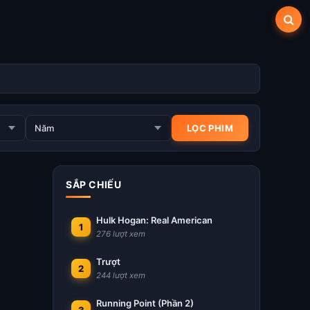
SẮP CHIẾU
Hulk Hogan: Real American
1
276 lượt xem
Trượt
2
244 lượt xem
Running Point (Phần 2)