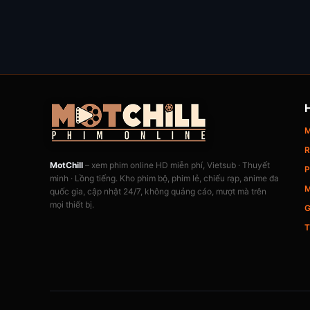
M
R
MotChill
– xem phim online HD miễn phí, Vietsub · Thuyết
P
minh · Lồng tiếng. Kho phim bộ, phim lẻ, chiếu rạp, anime đa
M
quốc gia, cập nhật 24/7, không quảng cáo, mượt mà trên
mọi thiết bị.
G
T