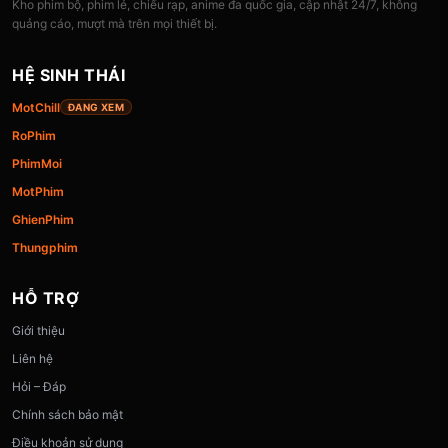
Kho phim bộ, phim lẻ, chiếu rạp, anime đa quốc gia, cập nhật 24/7, không
quảng cáo, mượt mà trên mọi thiết bị.
HỆ SINH THÁI
MotChill
ĐANG XEM
RoPhim
PhimMoi
MotPhim
GhienPhim
Thungphim
HỖ TRỢ
Giới thiệu
Liên hệ
Hỏi – Đáp
Chính sách bảo mật
Điều khoản sử dụng