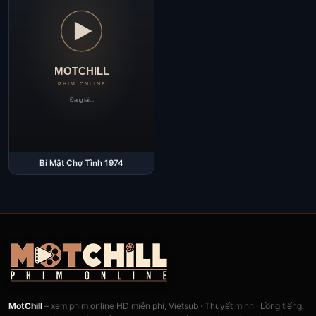
Bí Mật Chợ Tình 1974
MotChill
– xem phim online HD miễn phí, Vietsub · Thuyết minh · Lồng tiếng.