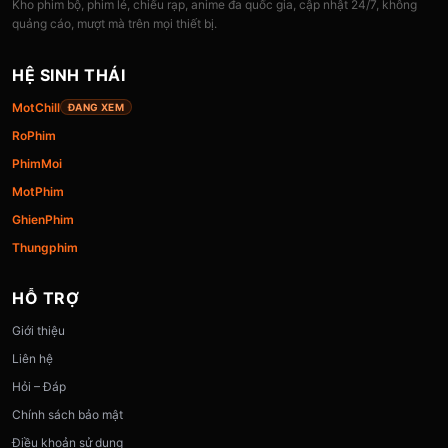
Kho phim bộ, phim lẻ, chiếu rạp, anime đa quốc gia, cập nhật 24/7, không
quảng cáo, mượt mà trên mọi thiết bị.
HỆ SINH THÁI
MotChill
ĐANG XEM
RoPhim
PhimMoi
MotPhim
GhienPhim
Thungphim
HỖ TRỢ
Giới thiệu
Liên hệ
Hỏi – Đáp
Chính sách bảo mật
Điều khoản sử dụng