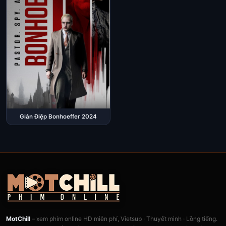
Gián Điệp Bonhoeffer 2024
MotChill
– xem phim online HD miễn phí, Vietsub · Thuyết minh · Lồng tiếng.