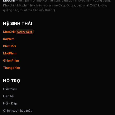
MotChill
– xem phim online HD miễn phí, Vietsub · Thuyết minh · Lồng tiếng.
Kho phim bộ, phim lẻ, chiếu rạp, anime đa quốc gia, cập nhật 24/7, không
quảng cáo, mượt mà trên mọi thiết bị.
HỆ SINH THÁI
MotChill
ĐANG XEM
RoPhim
PhimMoi
MotPhim
GhienPhim
Thungphim
HỖ TRỢ
Giới thiệu
Liên hệ
Hỏi – Đáp
Chính sách bảo mật