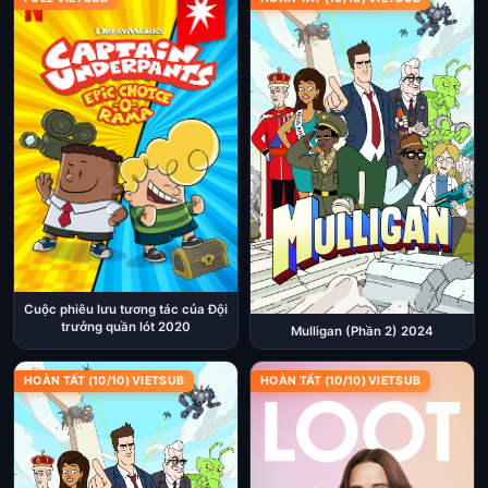
Cuộc phiêu lưu tương tác của Đội
trưởng quần lót 2020
Mulligan (Phần 2) 2024
HOÀN TẤT (10/10) VIETSUB
HOÀN TẤT (10/10) VIETSUB