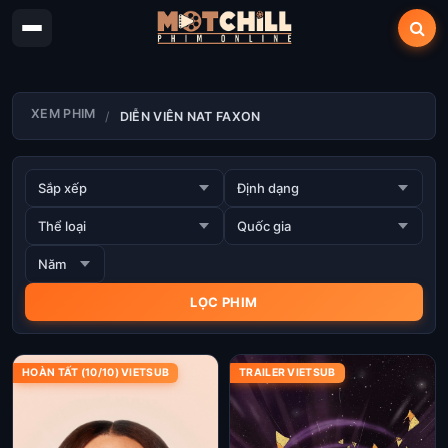
XEM PHIM
DIỄN VIÊN NAT FAXON
HOÀN TẤT (10/10) VIETSUB
TRAILER VIETSUB