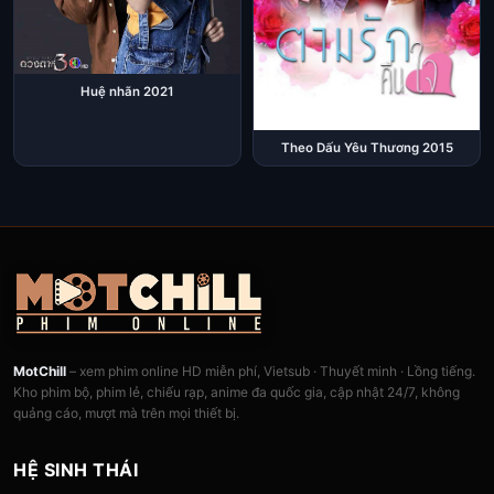
Huệ nhãn 2021
Theo Dấu Yêu Thương 2015
MotChill
– xem phim online HD miễn phí, Vietsub · Thuyết minh · Lồng tiếng.
Kho phim bộ, phim lẻ, chiếu rạp, anime đa quốc gia, cập nhật 24/7, không
quảng cáo, mượt mà trên mọi thiết bị.
HỆ SINH THÁI