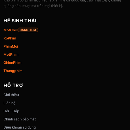
Kho phim bộ, phim lẻ, chiếu rạp, anime đa quốc gia, cập nhật 24/7, không
quảng cáo, mượt mà trên mọi thiết bị.
HỆ SINH THÁI
MotChill
ĐANG XEM
RoPhim
PhimMoi
MotPhim
GhienPhim
Thungphim
HỖ TRỢ
Giới thiệu
Liên hệ
Hỏi – Đáp
Chính sách bảo mật
Điều khoản sử dụng