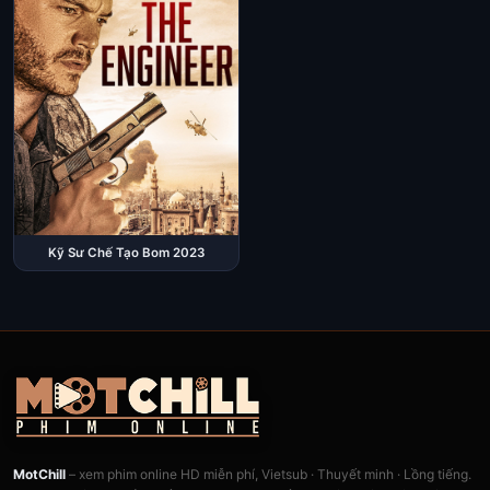
Kỹ Sư Chế Tạo Bom 2023
MotChill
– xem phim online HD miễn phí, Vietsub · Thuyết minh · Lồng tiếng.