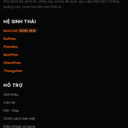
Kho phim bộ, phim lẻ, chiếu rạp, anime đa quốc gia, cập nhật 24/7, không
quảng cáo, mượt mà trên mọi thiết bị.
HỆ SINH THÁI
MotChill
ĐANG XEM
RoPhim
PhimMoi
MotPhim
GhienPhim
Thungphim
HỖ TRỢ
Giới thiệu
Liên hệ
Hỏi – Đáp
Chính sách bảo mật
Điều khoản sử dụng