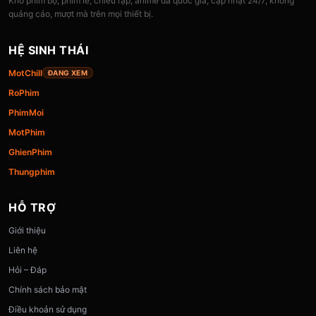
Kho phim bộ, phim lẻ, chiếu rạp, anime đa quốc gia, cập nhật 24/7, không
quảng cáo, mượt mà trên mọi thiết bị.
HỆ SINH THÁI
MotChill
ĐANG XEM
RoPhim
PhimMoi
MotPhim
GhienPhim
Thungphim
HỖ TRỢ
Giới thiệu
Liên hệ
Hỏi – Đáp
Chính sách bảo mật
Điều khoản sử dụng