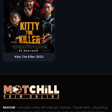
Kitty The Killer 2023
MotChill
– xem phim online HD miễn phí, Vietsub · Thuyết minh · Lồng tiếng.