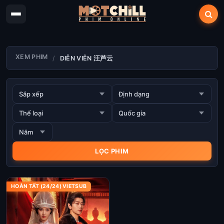
XEM PHIM
DIỄN VIÊN 汪芦云
HOÀN TẤT (24/24) VIETSUB