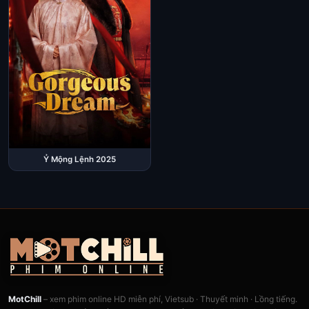
Ỷ Mộng Lệnh 2025
MotChill
– xem phim online HD miễn phí, Vietsub · Thuyết minh · Lồng tiếng.