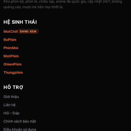
Kho phim bộ, phim lẻ, chiếu rạp, anime đa quốc gia, cập nhật 24/7, không
quảng cáo, mượt mà trên mọi thiết bị.
HỆ SINH THÁI
MotChill
ĐANG XEM
RoPhim
PhimMoi
MotPhim
GhienPhim
Thungphim
HỖ TRỢ
Giới thiệu
Liên hệ
Hỏi – Đáp
Chính sách bảo mật
Điều khoản sử dụng