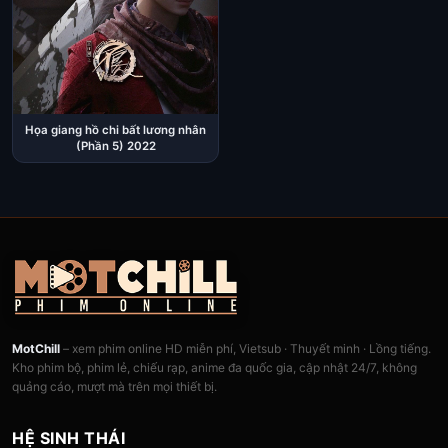
Họa giang hồ chi bất lương nhân
(Phần 5) 2022
MotChill
– xem phim online HD miễn phí, Vietsub · Thuyết minh · Lồng tiếng.
Kho phim bộ, phim lẻ, chiếu rạp, anime đa quốc gia, cập nhật 24/7, không
quảng cáo, mượt mà trên mọi thiết bị.
HỆ SINH THÁI