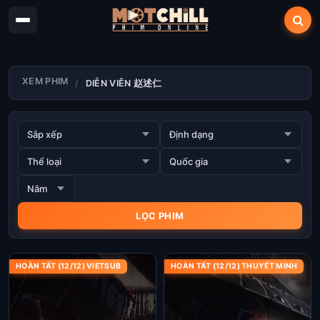
XEM PHIM
DIỄN VIÊN 赵述仁
HOÀN TẤT (12/12) VIETSUB
HOÀN TẤT (12/12) THUYẾT MINH