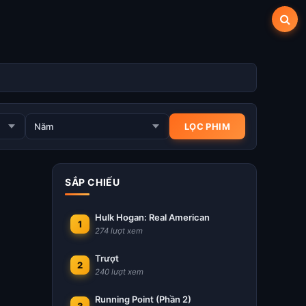
SẮP CHIẾU
Hulk Hogan: Real American
1
274 lượt xem
Trượt
2
240 lượt xem
Running Point (Phần 2)