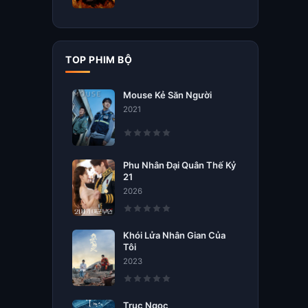
TOP PHIM BỘ
Mouse Kẻ Săn Người
2021
Phu Nhân Đại Quân Thế Kỷ
21
2026
Khói Lửa Nhân Gian Của
Tôi
2023
Trục Ngọc