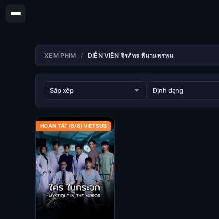
XEM PHIM
DIỄN VIÊN จิรภัทร พิมานพรหม
HOÀN TẤT (8/8) VIETSUB