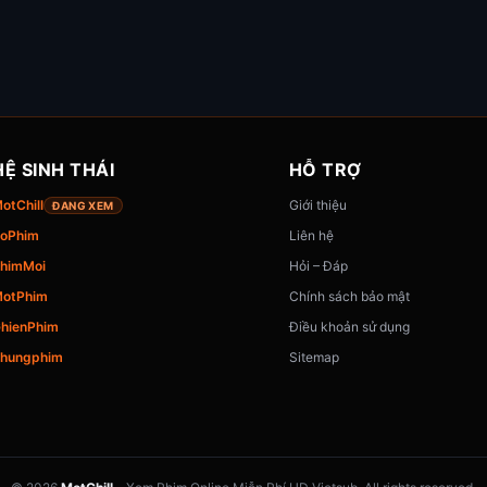
HỆ SINH THÁI
HỖ TRỢ
otChill
Giới thiệu
ĐANG XEM
oPhim
Liên hệ
himMoi
Hỏi – Đáp
otPhim
Chính sách bảo mật
hienPhim
Điều khoản sử dụng
hungphim
Sitemap