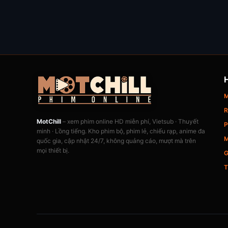
M
R
MotChill
– xem phim online HD miễn phí, Vietsub · Thuyết
P
minh · Lồng tiếng. Kho phim bộ, phim lẻ, chiếu rạp, anime đa
M
quốc gia, cập nhật 24/7, không quảng cáo, mượt mà trên
mọi thiết bị.
G
T