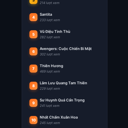
3
214 lượt xem
Santita
4
233 lượt xem
Vũ Điệu Tình Thù
5
282 lượt xem
Avengers: Cuộc Chiến Bí Mật
6
302 lượt xem
Thiên Hương
7
469 lượt xem
Lãm Lưu Quang Tam Thiên
8
229 lượt xem
Sư Huynh Quá Cẩn Trọng
9
241 lượt xem
Nhất Chẩm Xuân Hoa
10
245 lượt xem