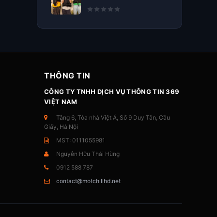
THÔNG TIN
CÔNG TY TNHH DỊCH VỤ THÔNG TIN 369
VIỆT NAM
Tầng 6, Tòa nhà Việt Á, Số 9 Duy Tân, Cầu
Giấy, Hà Nội
MST: 0111055981
Nguyễn Hữu Thái Hùng
0912 588 787
contact@motchillhd.net