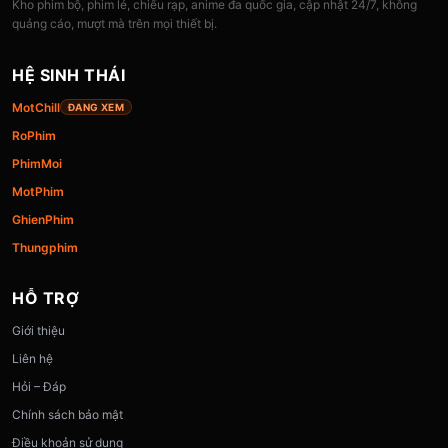
Kho phim bộ, phim lẻ, chiếu rạp, anime đa quốc gia, cập nhật 24/7, không
quảng cáo, mượt mà trên mọi thiết bị.
HỆ SINH THÁI
MotChill
ĐANG XEM
RoPhim
PhimMoi
MotPhim
GhienPhim
Thungphim
HỖ TRỢ
Giới thiệu
Liên hệ
Hỏi – Đáp
Chính sách bảo mật
Điều khoản sử dụng