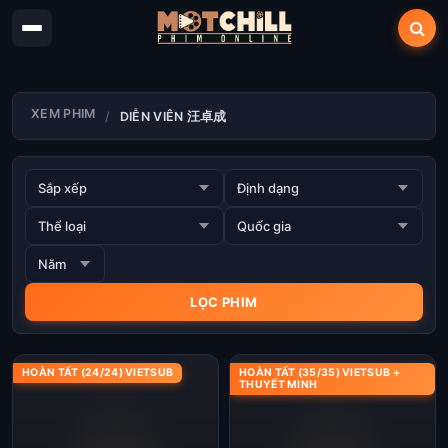
XEM PHIM
DIỄN VIÊN 汪卓成
HOÀN TẤT (24/24) VIETSUB
HOÀN TẤT (35/35) VIETSUB +
THUYẾT MINH