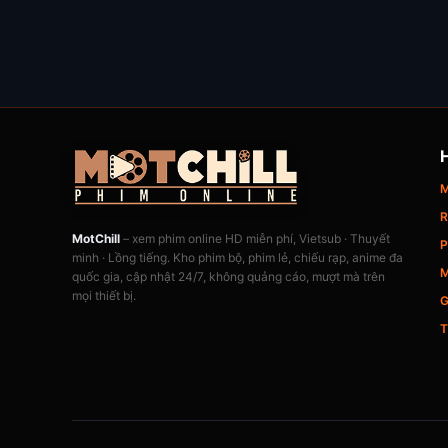
M
R
MotChill
– xem phim online HD miễn phí, Vietsub · Thuyết
P
minh · Lồng tiếng. Kho phim bộ, phim lẻ, chiếu rạp, anime đa
M
quốc gia, cập nhật 24/7, không quảng cáo, mượt mà trên
mọi thiết bị.
G
T