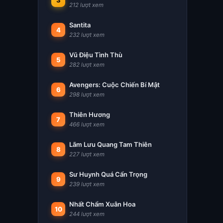
3
212 lượt xem
Santita
4
232 lượt xem
Vũ Điệu Tình Thù
5
282 lượt xem
Avengers: Cuộc Chiến Bí Mật
6
298 lượt xem
Thiên Hương
7
466 lượt xem
Lãm Lưu Quang Tam Thiên
8
227 lượt xem
Sư Huynh Quá Cẩn Trọng
9
239 lượt xem
Nhất Chẩm Xuân Hoa
10
244 lượt xem