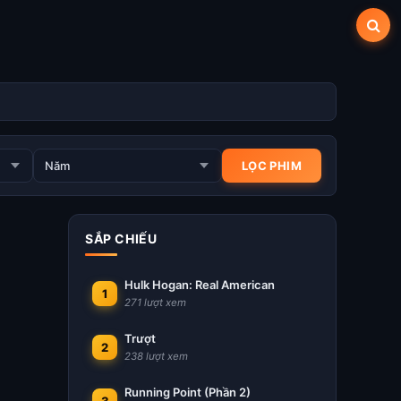
SẮP CHIẾU
Hulk Hogan: Real American
1
271 lượt xem
Trượt
2
238 lượt xem
Running Point (Phần 2)