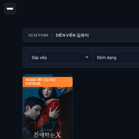
XEM PHIM
DIỄN VIÊN 김유미
HOÀN TẤT (12/12)
VIETSUB