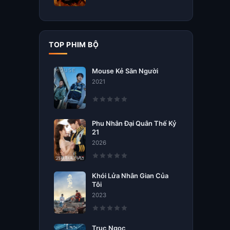
TOP PHIM BỘ
Mouse Kẻ Săn Người
2021
Phu Nhân Đại Quân Thế Kỷ
21
2026
Khói Lửa Nhân Gian Của
Tôi
2023
Trục Ngọc