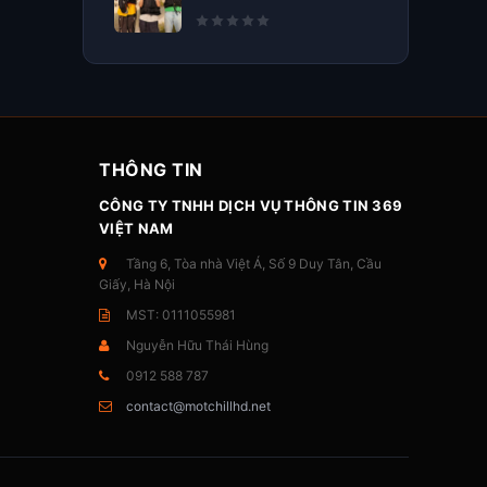
THÔNG TIN
CÔNG TY TNHH DỊCH VỤ THÔNG TIN 369
VIỆT NAM
Tầng 6, Tòa nhà Việt Á, Số 9 Duy Tân, Cầu
Giấy, Hà Nội
MST: 0111055981
Nguyễn Hữu Thái Hùng
0912 588 787
contact@motchillhd.net