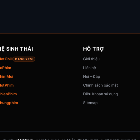
HỆ SINH THÁI
HỖ TRỢ
otChill
Giới thiệu
ĐANG XEM
oPhim
Liên hệ
himMoi
Hỏi – Đáp
otPhim
Chính sách bảo mật
hienPhim
Điều khoản sử dụng
hungphim
Sitemap