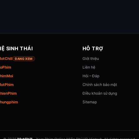
HỆ SINH THÁI
HỖ TRỢ
otChill
Giới thiệu
ĐANG XEM
oPhim
Liên hệ
himMoi
Hỏi – Đáp
otPhim
Chính sách bảo mật
hienPhim
Điều khoản sử dụng
hungphim
Sitemap