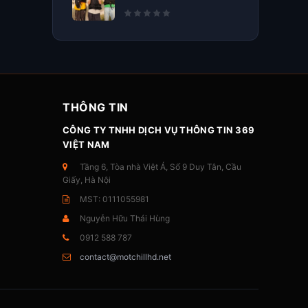
THÔNG TIN
CÔNG TY TNHH DỊCH VỤ THÔNG TIN 369
VIỆT NAM
Tầng 6, Tòa nhà Việt Á, Số 9 Duy Tân, Cầu
Giấy, Hà Nội
MST: 0111055981
Nguyễn Hữu Thái Hùng
0912 588 787
contact@motchillhd.net