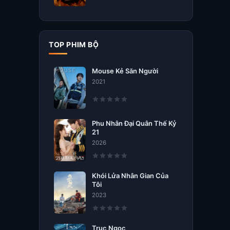
TOP PHIM BỘ
Mouse Kẻ Săn Người
2021
Phu Nhân Đại Quân Thế Kỷ
21
2026
Khói Lửa Nhân Gian Của
Tôi
2023
Trục Ngọc