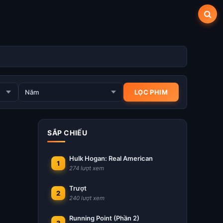
SẮP CHIẾU
Hulk Hogan: Real American
1
274 lượt xem
Trượt
2
240 lượt xem
Running Point (Phần 2)