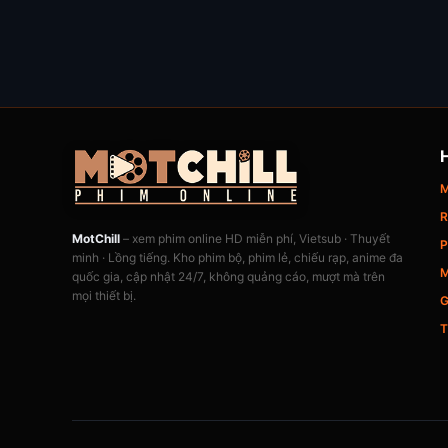
M
R
MotChill
– xem phim online HD miễn phí, Vietsub · Thuyết
P
minh · Lồng tiếng. Kho phim bộ, phim lẻ, chiếu rạp, anime đa
M
quốc gia, cập nhật 24/7, không quảng cáo, mượt mà trên
mọi thiết bị.
G
T