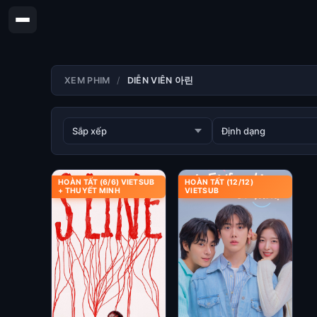
XEM PHIM
DIỄN VIÊN 아린
HOÀN TẤT (6/6) VIETSUB
HOÀN TẤT (12/12)
+ THUYẾT MINH
VIETSUB