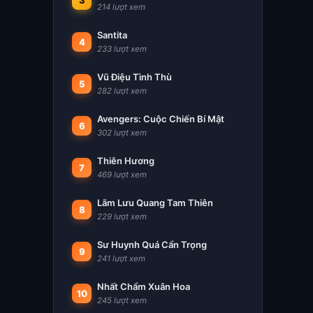
3
214 lượt xem
Santita
4
233 lượt xem
Vũ Điệu Tình Thù
5
282 lượt xem
Avengers: Cuộc Chiến Bí Mật
6
302 lượt xem
Thiên Hương
7
469 lượt xem
Lãm Lưu Quang Tam Thiên
8
229 lượt xem
Sư Huynh Quá Cẩn Trọng
9
241 lượt xem
Nhất Chẩm Xuân Hoa
10
245 lượt xem