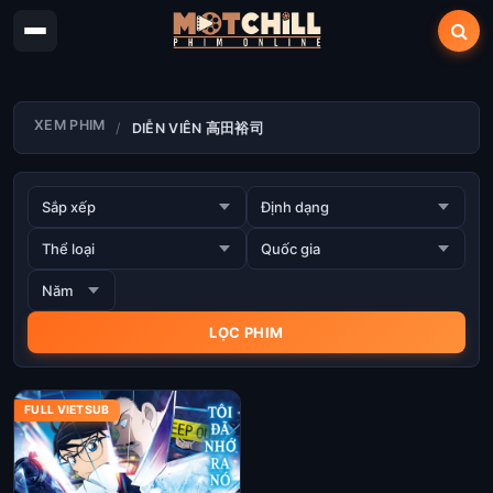
XEM PHIM
DIỄN VIÊN 高田裕司
FULL VIETSUB