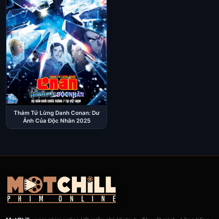
Thám Tử Lừng Danh Conan: Dư
Ảnh Của Độc Nhãn 2025