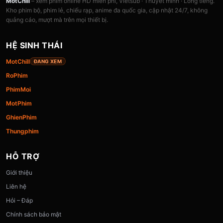
MotChill
– xem phim online HD miễn phí, Vietsub · Thuyết minh · Lồng tiếng.
Kho phim bộ, phim lẻ, chiếu rạp, anime đa quốc gia, cập nhật 24/7, không
quảng cáo, mượt mà trên mọi thiết bị.
HỆ SINH THÁI
MotChill
ĐANG XEM
RoPhim
PhimMoi
MotPhim
GhienPhim
Thungphim
HỖ TRỢ
Giới thiệu
Liên hệ
Hỏi – Đáp
Chính sách bảo mật