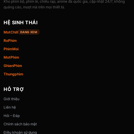
Kho phim bộ, phim lẻ, chiếu rạp, anime đa quốc gia, cập nhật 24/7, không
quảng cáo, mượt mà trên mọi thiết bị.
HỆ SINH THÁI
MotChill
ĐANG XEM
RoPhim
PhimMoi
MotPhim
GhienPhim
Thungphim
HỖ TRỢ
Giới thiệu
Liên hệ
Hỏi – Đáp
Chính sách bảo mật
Điều khoản sử dụng