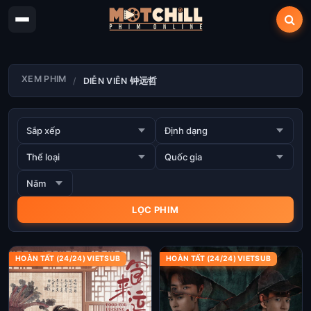
XEM PHIM
DIỄN VIÊN 钟远哲
HOÀN TẤT (24/24) VIETSUB
HOÀN TẤT (24/24) VIETSUB