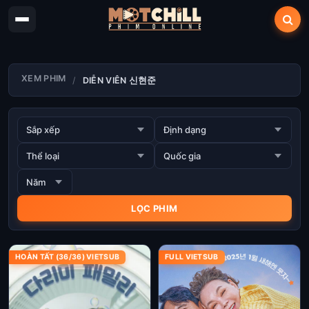
XEM PHIM
DIỄN VIÊN 신현준
HOÀN TẤT (36/36) VIETSUB
FULL VIETSUB