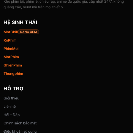
Kho phim bộ, phim lẻ, chiếu rạp, anime đa quốc gia, cập nhật 24/7, không
quảng cáo, mượt mà trên mọi thiết bị.
HỆ SINH THÁI
MotChill
ĐANG XEM
RoPhim
PhimMoi
MotPhim
GhienPhim
Thungphim
HỖ TRỢ
Giới thiệu
Liên hệ
Hỏi – Đáp
Chính sách bảo mật
Điều khoản sử dụng