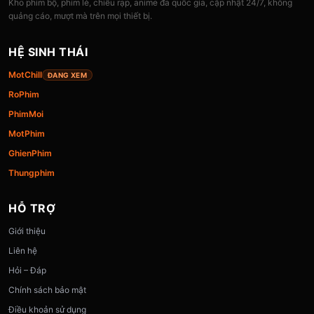
Kho phim bộ, phim lẻ, chiếu rạp, anime đa quốc gia, cập nhật 24/7, không
quảng cáo, mượt mà trên mọi thiết bị.
HỆ SINH THÁI
MotChill
ĐANG XEM
RoPhim
PhimMoi
MotPhim
GhienPhim
Thungphim
HỖ TRỢ
Giới thiệu
Liên hệ
Hỏi – Đáp
Chính sách bảo mật
Điều khoản sử dụng