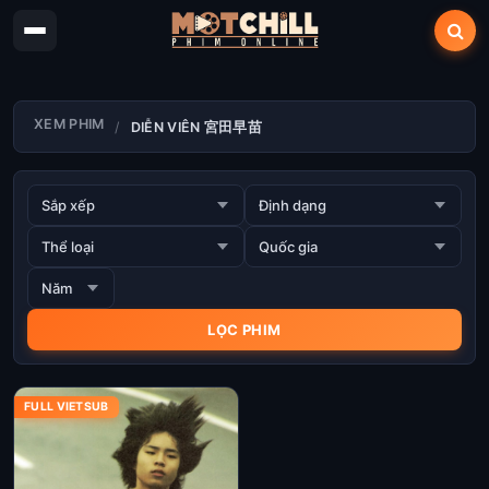
XEM PHIM
DIỄN VIÊN 宮田早苗
FULL VIETSUB