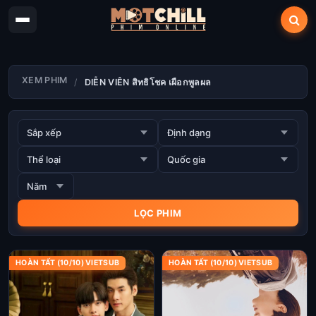
XEM PHIM
DIỄN VIÊN สิทธิโชค เผือกพูลผล
HOÀN TẤT (10/10) VIETSUB
HOÀN TẤT (10/10) VIETSUB