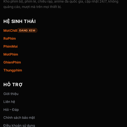
Kho phim bộ, phim lẻ, chiếu rạp, anime đa quốc gia, cập nhật 24/7, không
quảng cáo, mượt mà trên mọi thiết bị.
HỆ SINH THÁI
MotChill
ĐANG XEM
RoPhim
PhimMoi
MotPhim
GhienPhim
Thungphim
HỖ TRỢ
Giới thiệu
Liên hệ
Hỏi – Đáp
Chính sách bảo mật
Điều khoản sử dụng