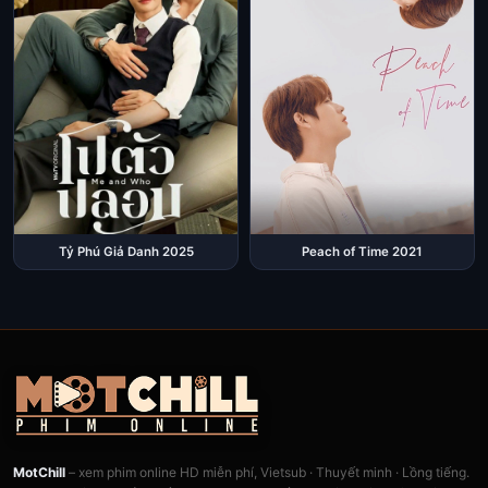
Tỷ Phú Giả Danh 2025
Peach of Time 2021
MotChill
– xem phim online HD miễn phí, Vietsub · Thuyết minh · Lồng tiếng.