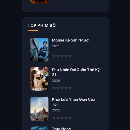
TOP PHIM BỘ
Mouse Kẻ Săn Người
2021
Phu Nhân Đại Quân Thế Kỷ
21
2026
Khói Lửa Nhân Gian Của
Tôi
2023
Trục Ngọc