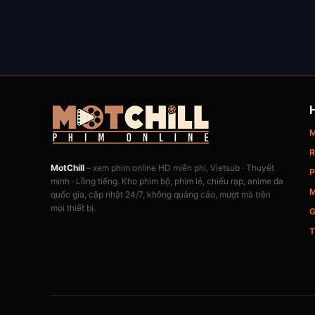
M
R
MotChill
– xem phim online HD miễn phí, Vietsub · Thuyết
P
minh · Lồng tiếng. Kho phim bộ, phim lẻ, chiếu rạp, anime đa
M
quốc gia, cập nhật 24/7, không quảng cáo, mượt mà trên
mọi thiết bị.
G
T