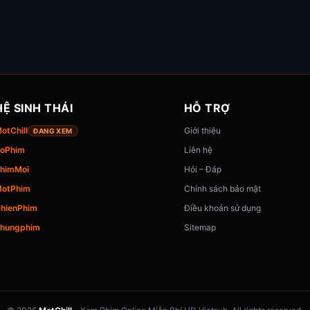
HỆ SINH THÁI
HỖ TRỢ
otChill
Giới thiệu
ĐANG XEM
oPhim
Liên hệ
himMoi
Hỏi – Đáp
otPhim
Chính sách bảo mật
hienPhim
Điều khoản sử dụng
hungphim
Sitemap