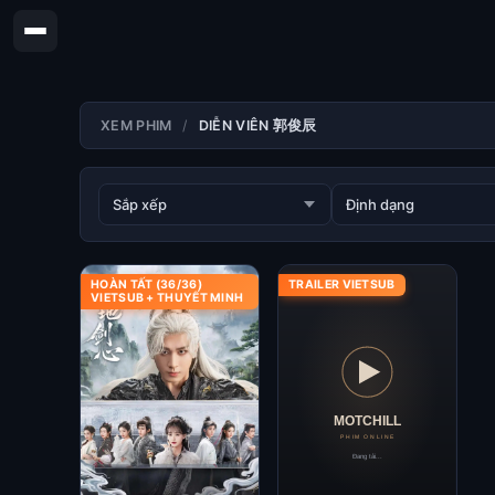
XEM PHIM
DIỄN VIÊN 郭俊辰
HOÀN TẤT (36/36)
TRAILER VIETSUB
VIETSUB + THUYẾT MINH