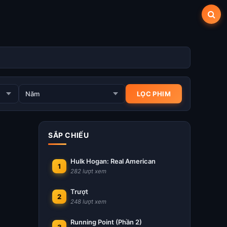
SẮP CHIẾU
Hulk Hogan: Real American
1
282 lượt xem
Trượt
2
248 lượt xem
Running Point (Phần 2)