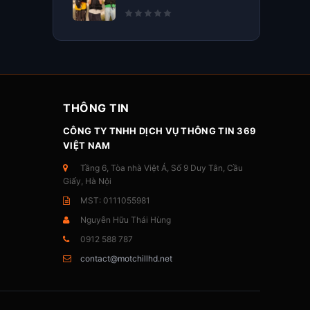
THÔNG TIN
CÔNG TY TNHH DỊCH VỤ THÔNG TIN 369
VIỆT NAM
Tầng 6, Tòa nhà Việt Á, Số 9 Duy Tân, Cầu
Giấy, Hà Nội
MST: 0111055981
Nguyễn Hữu Thái Hùng
0912 588 787
contact@motchillhd.net