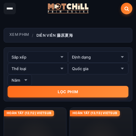
XEM PHIM
DIỄN VIÊN 藤原夏海
HOÀN TẤT (12/12) VIETSUB
HOÀN TẤT (13/13) VIETSUB