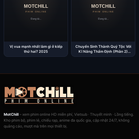
Vị vua mạnh nhất làm gì ở kiếp
Chuyển Sinh Thành Quý Tộc Với
thứ hai? 2025
Kĩ Năng Thẩm Định (Phần 2)
2024
MotChill
– xem phim online HD miễn phí, Vietsub · Thuyết minh · Lồng tiếng.
Kho phim bộ, phim lẻ, chiếu rạp, anime đa quốc gia, cập nhật 24/7, không
quảng cáo, mượt mà trên mọi thiết bị.