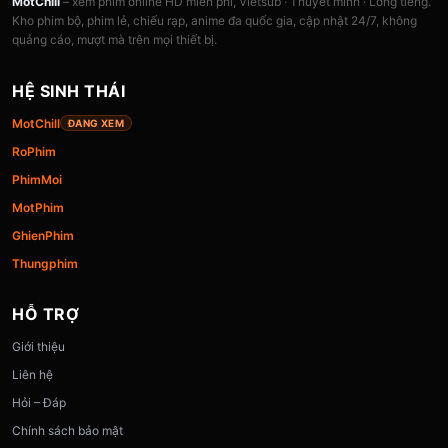
MotChill
– xem phim online HD miễn phí, Vietsub · Thuyết minh · Lồng tiếng.
Kho phim bộ, phim lẻ, chiếu rạp, anime đa quốc gia, cập nhật 24/7, không
quảng cáo, mượt mà trên mọi thiết bị.
HỆ SINH THÁI
MotChill
ĐANG XEM
RoPhim
PhimMoi
MotPhim
GhienPhim
Thungphim
HỖ TRỢ
Giới thiệu
Liên hệ
Hỏi – Đáp
Chính sách bảo mật