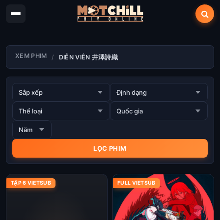
XEM PHIM
DIỄN VIÊN 井澤詩織
TẬP 6 VIETSUB
FULL VIETSUB