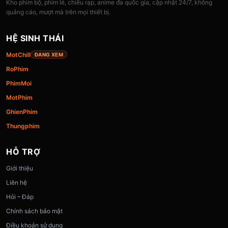
Kho phim bộ, phim lẻ, chiếu rạp, anime đa quốc gia, cập nhật 24/7, không
quảng cáo, mượt mà trên mọi thiết bị.
HỆ SINH THÁI
MotChill
ĐANG XEM
RoPhim
PhimMoi
MotPhim
GhienPhim
Thungphim
HỖ TRỢ
Giới thiệu
Liên hệ
Hỏi – Đáp
Chính sách bảo mật
Điều khoản sử dụng