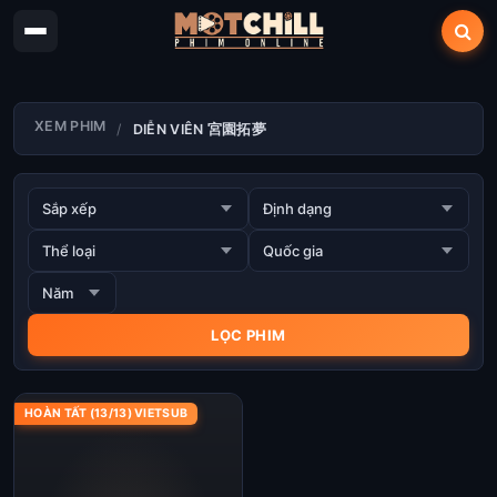
XEM PHIM
DIỄN VIÊN 宮園拓夢
HOÀN TẤT (13/13) VIETSUB