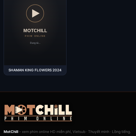
SHAMAN KING FLOWERS 2024
MotChill
– xem phim online HD miễn phí, Vietsub · Thuyết minh · Lồng tiếng.