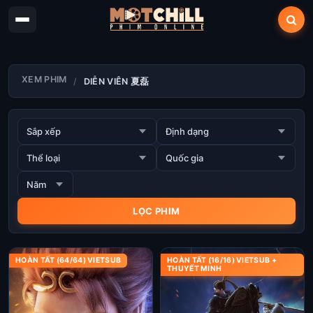
XEM PHIM
DIỄN VIÊN 夏磊
HOÀN TẤT (64/64) VIETSUB
HOÀN TẤT (16/16) VIETSUB +
THUYẾT MINH