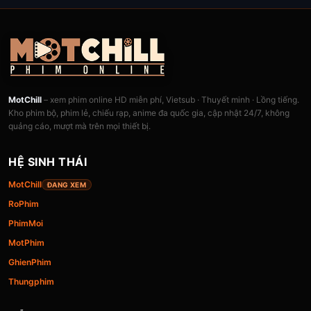
MotChill
– xem phim online HD miễn phí, Vietsub · Thuyết minh · Lồng tiếng.
Kho phim bộ, phim lẻ, chiếu rạp, anime đa quốc gia, cập nhật 24/7, không
quảng cáo, mượt mà trên mọi thiết bị.
HỆ SINH THÁI
MotChill
ĐANG XEM
RoPhim
PhimMoi
MotPhim
GhienPhim
Thungphim