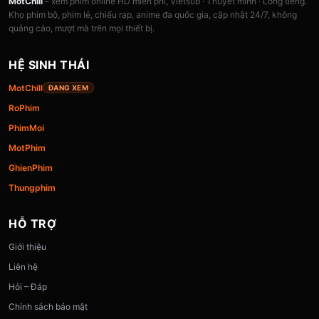
MotChill
– xem phim online HD miễn phí, Vietsub · Thuyết minh · Lồng tiếng.
Kho phim bộ, phim lẻ, chiếu rạp, anime đa quốc gia, cập nhật 24/7, không
quảng cáo, mượt mà trên mọi thiết bị.
HỆ SINH THÁI
MotChill
ĐANG XEM
RoPhim
PhimMoi
MotPhim
GhienPhim
Thungphim
HỖ TRỢ
Giới thiệu
Liên hệ
Hỏi – Đáp
Chính sách bảo mật