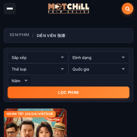
XEM PHIM
DIỄN VIÊN 张涛
HOÀN TẤT (24/24) VIETSUB