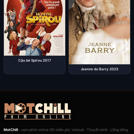
Cậu bé Spirou 2017
Jeanne du Barry 2023
MotChill
– xem phim online HD miễn phí, Vietsub · Thuyết minh · Lồng tiếng.