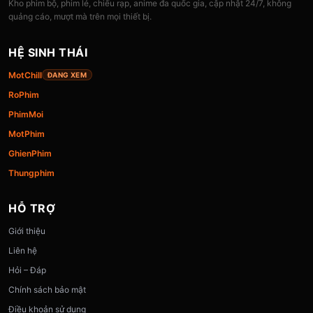
Kho phim bộ, phim lẻ, chiếu rạp, anime đa quốc gia, cập nhật 24/7, không
quảng cáo, mượt mà trên mọi thiết bị.
HỆ SINH THÁI
MotChill
ĐANG XEM
RoPhim
PhimMoi
MotPhim
GhienPhim
Thungphim
HỖ TRỢ
Giới thiệu
Liên hệ
Hỏi – Đáp
Chính sách bảo mật
Điều khoản sử dụng