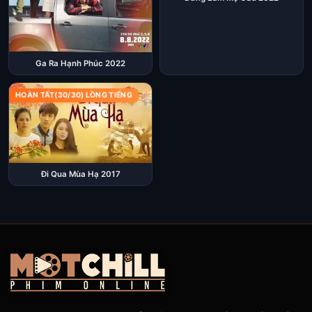
Ga Ra Hạnh Phúc 2022
HOÀN TẤT(30/30) LỒNG TIẾNG
Đi Qua Mùa Hạ 2017