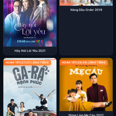
Nàng Dâu Order 2019
Hãy Nói Lời Yêu 2021
HOÀN TẤT(27/27) LỒNG TIẾNG
HOÀN TẤT(25/25) LỒNG TIẾNG
Đừng Làm Mẹ Cáu 2022