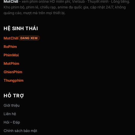
MotChill
– xem phim online HD miễn phí, Vietsub · Thuyết minh · Lồng tiếng.
Kho phim bộ, phim lẻ, chiếu rạp, anime đa quốc gia, cập nhật 24/7, không
quảng cáo, mượt mà trên mọi thiết bị.
HỆ SINH THÁI
MotChill
ĐANG XEM
RoPhim
PhimMoi
MotPhim
GhienPhim
Thungphim
HỖ TRỢ
Giới thiệu
Liên hệ
Hỏi – Đáp
Chính sách bảo mật