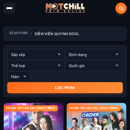
XEM PHIM
DIỄN VIÊN QUỲNH KOOL
HOÀN TẤT(34/34) LỒNG TIẾNG
HOÀN TẤT(30/30) LỒNG TIẾNG