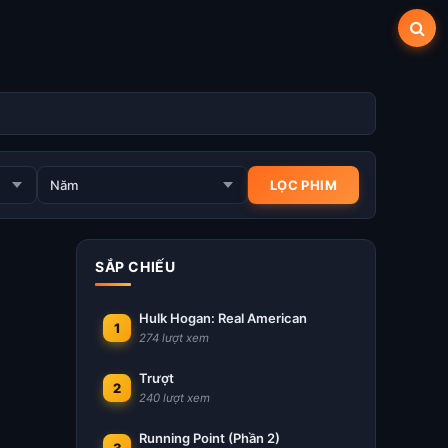
SẮP CHIẾU
Hulk Hogan: Real American
1
274 lượt xem
Trượt
2
240 lượt xem
Running Point (Phần 2)