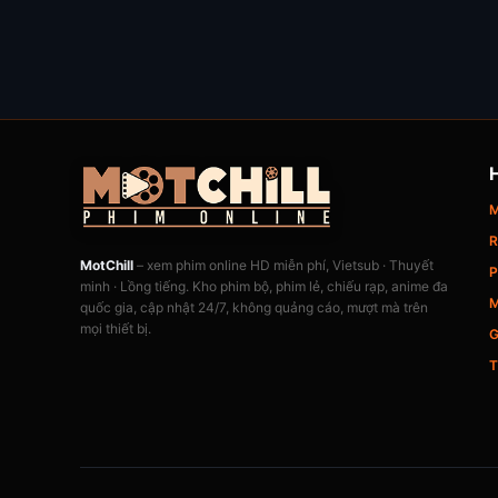
M
R
MotChill
– xem phim online HD miễn phí, Vietsub · Thuyết
P
minh · Lồng tiếng. Kho phim bộ, phim lẻ, chiếu rạp, anime đa
M
quốc gia, cập nhật 24/7, không quảng cáo, mượt mà trên
mọi thiết bị.
G
T