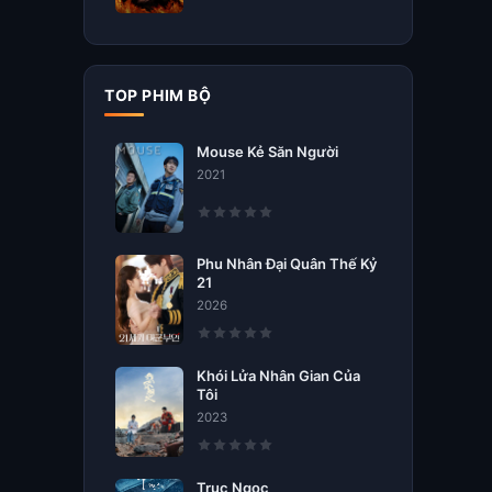
TOP PHIM BỘ
Mouse Kẻ Săn Người
2021
Phu Nhân Đại Quân Thế Kỷ
21
2026
Khói Lửa Nhân Gian Của
Tôi
2023
Trục Ngọc