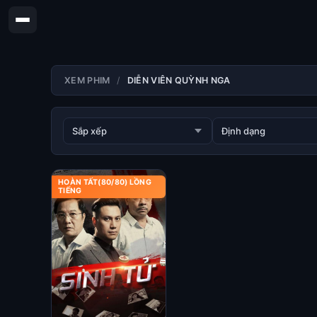
XEM PHIM
DIỄN VIÊN QUỲNH NGA
HOÀN TẤT(80/80) LỒNG
TIẾNG