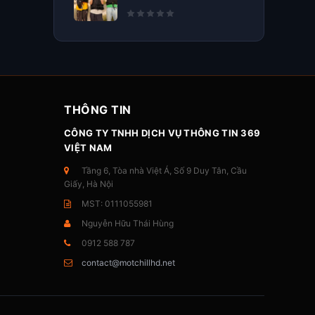
THÔNG TIN
CÔNG TY TNHH DỊCH VỤ THÔNG TIN 369
VIỆT NAM
Tầng 6, Tòa nhà Việt Á, Số 9 Duy Tân, Cầu
Giấy, Hà Nội
MST: 0111055981
Nguyễn Hữu Thái Hùng
0912 588 787
contact@motchillhd.net