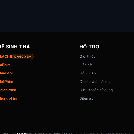
HỆ SINH THÁI
HỖ TRỢ
otChill
Giới thiệu
ĐANG XEM
oPhim
Liên hệ
himMoi
Hỏi – Đáp
otPhim
Chính sách bảo mật
hienPhim
Điều khoản sử dụng
hungphim
Sitemap