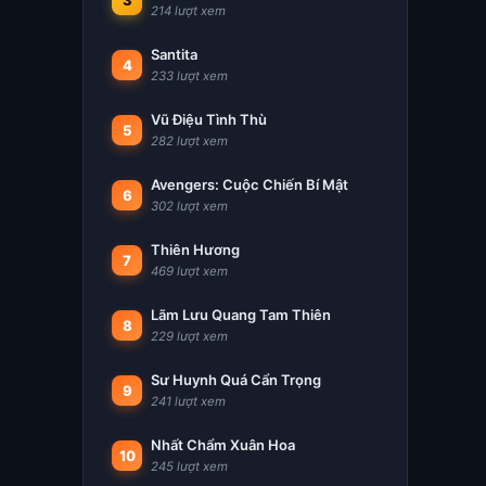
3
214 lượt xem
Santita
4
233 lượt xem
Vũ Điệu Tình Thù
5
282 lượt xem
Avengers: Cuộc Chiến Bí Mật
6
302 lượt xem
Thiên Hương
7
469 lượt xem
Lãm Lưu Quang Tam Thiên
8
229 lượt xem
Sư Huynh Quá Cẩn Trọng
9
241 lượt xem
Nhất Chẩm Xuân Hoa
10
245 lượt xem