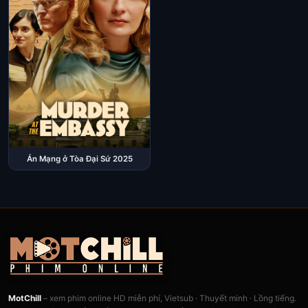
Án Mạng ở Tòa Đại Sứ 2025
MotChill
– xem phim online HD miễn phí, Vietsub · Thuyết minh · Lồng tiếng.