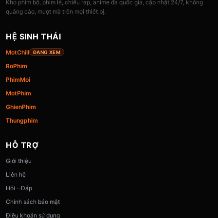
Kho phim bộ, phim lẻ, chiếu rạp, anime đa quốc gia, cập nhật 24/7, không
quảng cáo, mượt mà trên mọi thiết bị.
HỆ SINH THÁI
MotChill
ĐANG XEM
RoPhim
PhimMoi
MotPhim
GhienPhim
Thungphim
HỖ TRỢ
Giới thiệu
Liên hệ
Hỏi – Đáp
Chính sách bảo mật
Điều khoản sử dụng