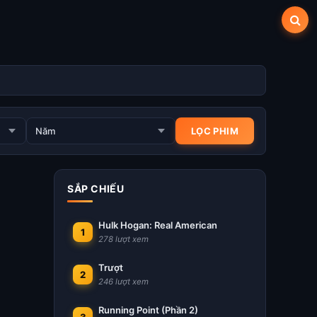
SẮP CHIẾU
Hulk Hogan: Real American
1
278 lượt xem
Trượt
2
246 lượt xem
Running Point (Phần 2)