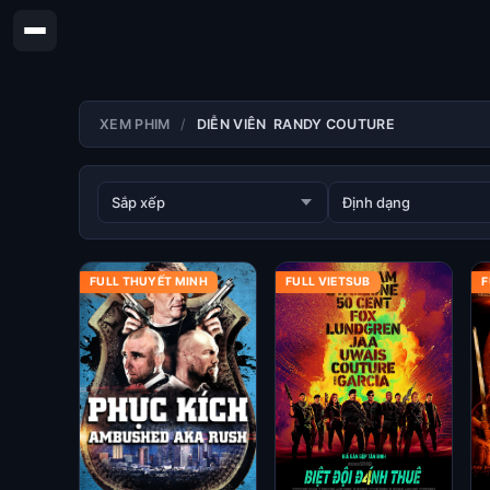
XEM PHIM
DIỄN VIÊN RANDY COUTURE
FULL THUYẾT MINH
FULL VIETSUB
F