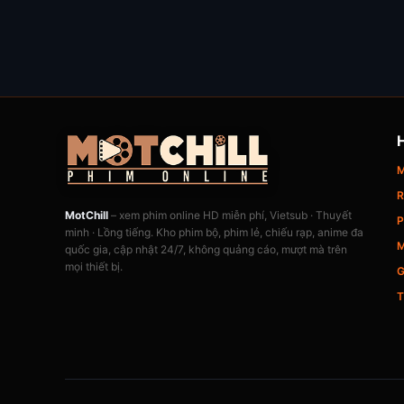
M
R
MotChill
– xem phim online HD miễn phí, Vietsub · Thuyết
P
minh · Lồng tiếng. Kho phim bộ, phim lẻ, chiếu rạp, anime đa
M
quốc gia, cập nhật 24/7, không quảng cáo, mượt mà trên
mọi thiết bị.
G
T