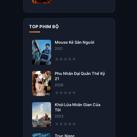
TOP PHIM BỘ
Mouse Kẻ Săn Người
2021
Phu Nhân Đại Quân Thế Kỷ
21
2026
Khói Lửa Nhân Gian Của
Tôi
2023
Trục Ngọc