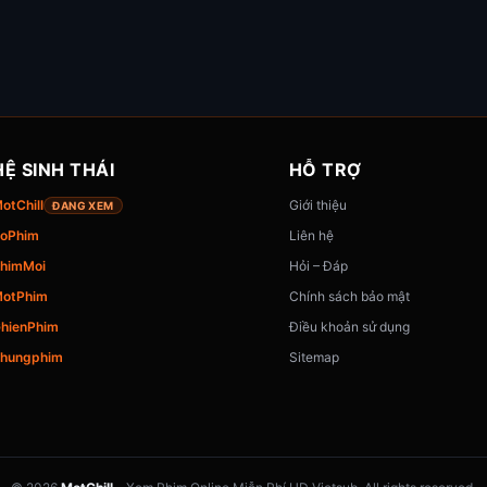
HỆ SINH THÁI
HỖ TRỢ
otChill
Giới thiệu
ĐANG XEM
oPhim
Liên hệ
himMoi
Hỏi – Đáp
otPhim
Chính sách bảo mật
hienPhim
Điều khoản sử dụng
hungphim
Sitemap