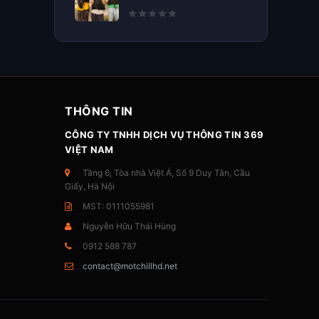
THÔNG TIN
CÔNG TY TNHH DỊCH VỤ THÔNG TIN 369
VIỆT NAM
Tầng 6, Tòa nhà Việt Á, Số 9 Duy Tân, Cầu
Giấy, Hà Nội
MST: 0111055981
Nguyễn Hữu Thái Hùng
0912 588 787
contact@motchillhd.net