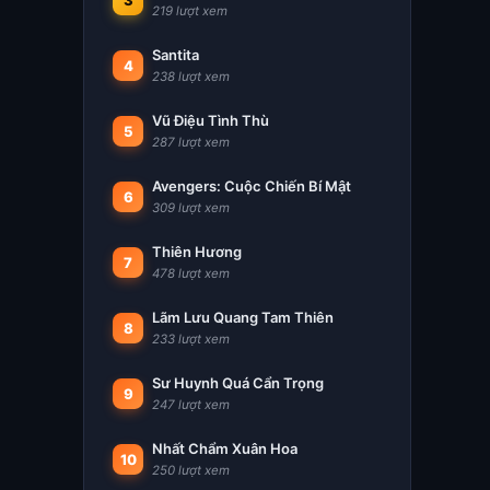
3
219 lượt xem
Santita
4
238 lượt xem
Vũ Điệu Tình Thù
5
287 lượt xem
Avengers: Cuộc Chiến Bí Mật
6
309 lượt xem
Thiên Hương
7
478 lượt xem
Lãm Lưu Quang Tam Thiên
8
233 lượt xem
Sư Huynh Quá Cẩn Trọng
9
247 lượt xem
Nhất Chẩm Xuân Hoa
10
250 lượt xem