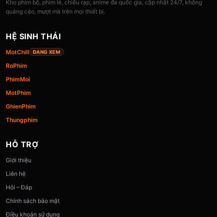
Kho phim bộ, phim lẻ, chiếu rạp, anime đa quốc gia, cập nhật 24/7, không
quảng cáo, mượt mà trên mọi thiết bị.
HỆ SINH THÁI
MotChill
ĐANG XEM
RoPhim
PhimMoi
MotPhim
GhienPhim
Thungphim
HỖ TRỢ
Giới thiệu
Liên hệ
Hỏi – Đáp
Chính sách bảo mật
Điều khoản sử dụng