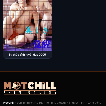
Sự thức tỉnh tuyệt đẹp 2005
MotChill
– xem phim online HD miễn phí, Vietsub · Thuyết minh · Lồng tiếng.