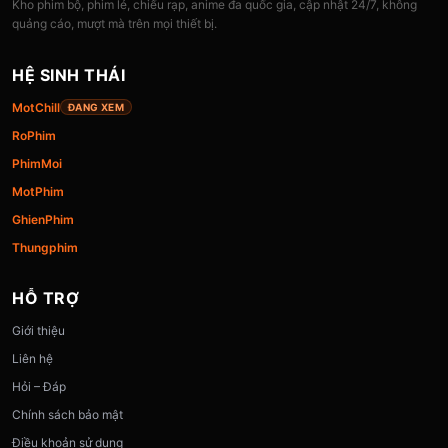
Kho phim bộ, phim lẻ, chiếu rạp, anime đa quốc gia, cập nhật 24/7, không
quảng cáo, mượt mà trên mọi thiết bị.
HỆ SINH THÁI
MotChill
ĐANG XEM
RoPhim
PhimMoi
MotPhim
GhienPhim
Thungphim
HỖ TRỢ
Giới thiệu
Liên hệ
Hỏi – Đáp
Chính sách bảo mật
Điều khoản sử dụng