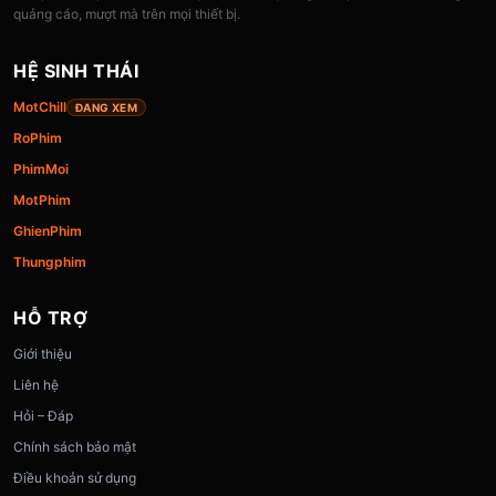
quảng cáo, mượt mà trên mọi thiết bị.
HỆ SINH THÁI
MotChill
ĐANG XEM
RoPhim
PhimMoi
MotPhim
GhienPhim
Thungphim
HỖ TRỢ
Giới thiệu
Liên hệ
Hỏi – Đáp
Chính sách bảo mật
Điều khoản sử dụng