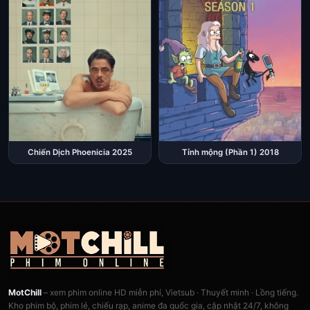
Chiến Dịch Phoenicia 2025
Tỉnh mộng (Phần 1) 2018
MotChill
– xem phim online HD miễn phí, Vietsub · Thuyết minh · Lồng tiếng.
Kho phim bộ, phim lẻ, chiếu rạp, anime đa quốc gia, cập nhật 24/7, không