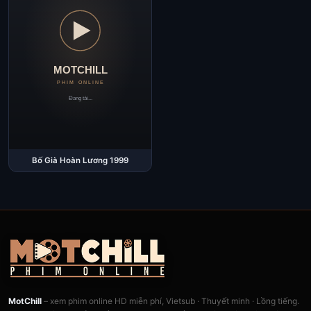
Bố Già Hoàn Lương 1999
MotChill
– xem phim online HD miễn phí, Vietsub · Thuyết minh · Lồng tiếng.