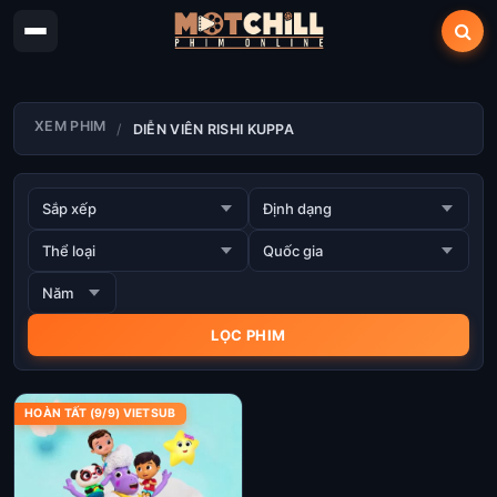
XEM PHIM
DIỄN VIÊN RISHI KUPPA
HOÀN TẤT (9/9) VIETSUB