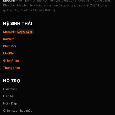
MotChill
– xem phim online HD miễn phí, Vietsub · Thuyết minh · Lồng tiếng.
Kho phim bộ, phim lẻ, chiếu rạp, anime đa quốc gia, cập nhật 24/7, không
quảng cáo, mượt mà trên mọi thiết bị.
HỆ SINH THÁI
MotChill
ĐANG XEM
RoPhim
PhimMoi
MotPhim
GhienPhim
Thungphim
HỖ TRỢ
Giới thiệu
Liên hệ
Hỏi – Đáp
Chính sách bảo mật