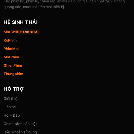
Kho phim bộ, phim lẻ, chiếu rạp, anime đa quốc gia, cập nhật 24/7, không
quảng cáo, mượt mà trên mọi thiết bị.
HỆ SINH THÁI
MotChill
ĐANG XEM
RoPhim
PhimMoi
MotPhim
GhienPhim
Thungphim
HỖ TRỢ
Giới thiệu
Liên hệ
Hỏi – Đáp
Chính sách bảo mật
Điều khoản sử dụng