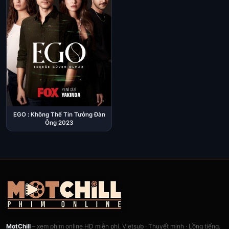
EGO : Không Thể Tin Tưởng Đàn
Ông 2023
MotChill
– xem phim online HD miễn phí, Vietsub · Thuyết minh · Lồng tiếng.