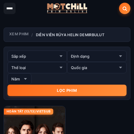
XEM PHIM
DIỄN VIÊN RÜYA HELIN DEMIRBULUT
HOÀN TẤT (13/13) VIETSUB