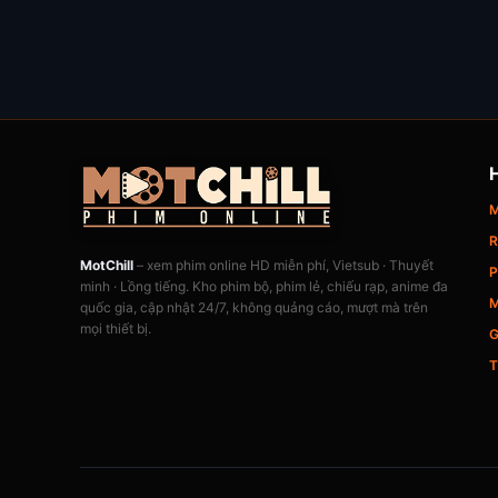
M
R
MotChill
– xem phim online HD miễn phí, Vietsub · Thuyết
P
minh · Lồng tiếng. Kho phim bộ, phim lẻ, chiếu rạp, anime đa
M
quốc gia, cập nhật 24/7, không quảng cáo, mượt mà trên
mọi thiết bị.
G
T