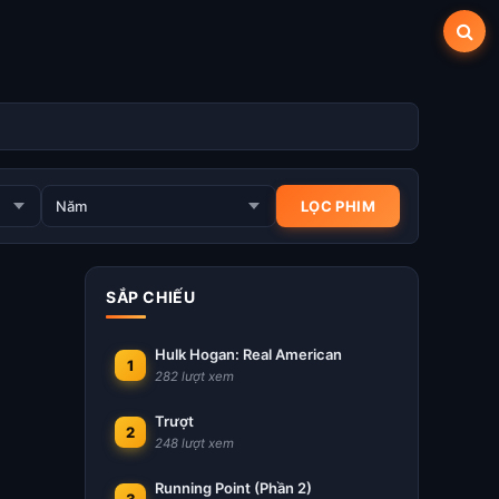
SẮP CHIẾU
Hulk Hogan: Real American
1
282 lượt xem
Trượt
2
248 lượt xem
Running Point (Phần 2)