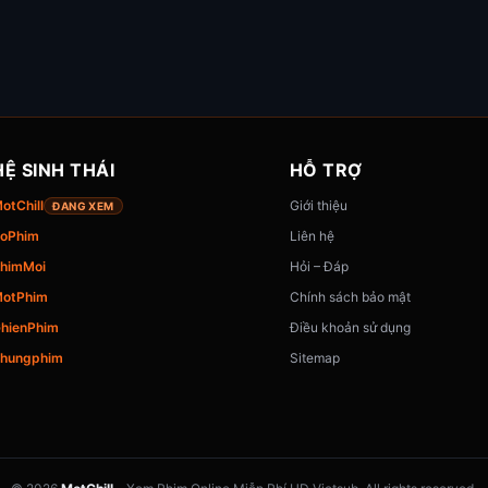
HỆ SINH THÁI
HỖ TRỢ
otChill
Giới thiệu
ĐANG XEM
oPhim
Liên hệ
himMoi
Hỏi – Đáp
otPhim
Chính sách bảo mật
hienPhim
Điều khoản sử dụng
hungphim
Sitemap