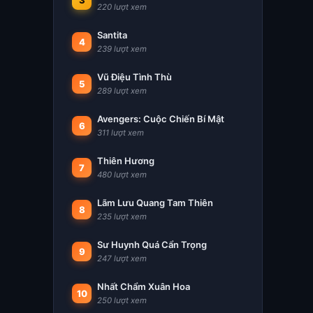
3
220 lượt xem
Santita
4
239 lượt xem
Vũ Điệu Tình Thù
5
289 lượt xem
Avengers: Cuộc Chiến Bí Mật
6
311 lượt xem
Thiên Hương
7
480 lượt xem
Lãm Lưu Quang Tam Thiên
8
235 lượt xem
Sư Huynh Quá Cẩn Trọng
9
247 lượt xem
Nhất Chẩm Xuân Hoa
10
250 lượt xem