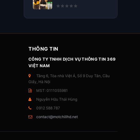
THÔNG TIN
CÔNG TY TNHH DỊCH VỤ THÔNG TIN 369
VIỆT NAM
Tầng 6, Tòa nhà Việt Á, Số 9 Duy Tân, Cầu
Giấy, Hà Nội
MST: 0111055981
Nguyễn Hữu Thái Hùng
0912 588 787
contact@motchillhd.net