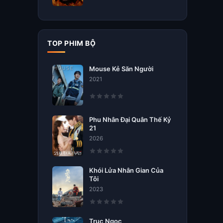
TOP PHIM BỘ
Mouse Kẻ Săn Người
2021
Phu Nhân Đại Quân Thế Kỷ
21
2026
Khói Lửa Nhân Gian Của
Tôi
2023
Trục Ngọc