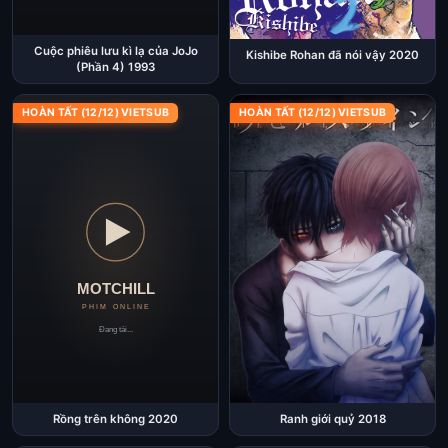
Cuộc phiêu lưu kì lạ của JoJo
Kishibe Rohan đã nói vậy 2020
(Phần 4) 1993
HOÀN TẤT (12/12) VIETSUB
HOÀN TẤT (12/12) VIETSUB
Rồng trên không 2020
Ranh giới quỷ 2018