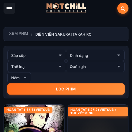
XEM PHIM
DIỄN VIÊN SAKURAI TAKAHIRO
HOÀN TẤT (16/16) VIETSUB
HOÀN TẤT (12/12) VIETSUB +
THUYẾT MINH