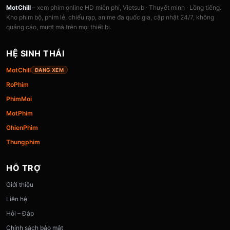
MotChill
– xem phim online HD miễn phí, Vietsub · Thuyết minh · Lồng tiếng.
Kho phim bộ, phim lẻ, chiếu rạp, anime đa quốc gia, cập nhật 24/7, không
quảng cáo, mượt mà trên mọi thiết bị.
HỆ SINH THÁI
MotChill
ĐANG XEM
RoPhim
PhimMoi
MotPhim
GhienPhim
Thungphim
HỖ TRỢ
Giới thiệu
Liên hệ
Hỏi – Đáp
Chính sách bảo mật