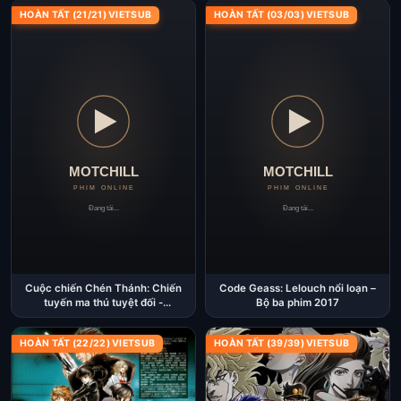
HOÀN TẤT (21/21) VIETSUB
HOÀN TẤT (03/03) VIETSUB
Cuộc chiến Chén Thánh: Chiến
Code Geass: Lelouch nổi loạn –
tuyến ma thú tuyệt đối -
Bộ ba phim 2017
Babylonia 2019
HOÀN TẤT (22/22) VIETSUB
HOÀN TẤT (39/39) VIETSUB