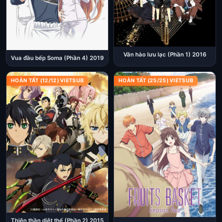
Văn hào lưu lạc (Phần 1) 2016
Vua đầu bếp Soma (Phần 4) 2019
HOÀN TẤT (12/12) VIETSUB
HOÀN TẤT (25/25) VIETSUB
Thiên thần diệt thế (Phần 2) 2015